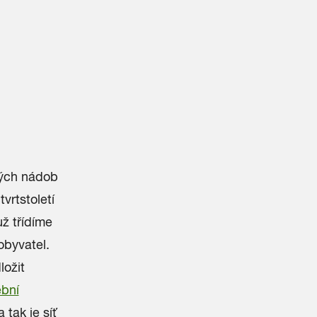
ných nádob
vrtstoletí
už třídíme
obyvatel.
ožit
ební
 tak je síť