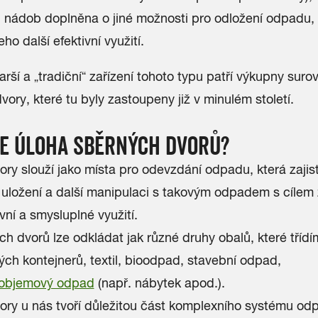
 nádob doplněna o jiné možnosti pro odložení odpadu, 
ho další efektivní využití.
arší a „tradiční“ zařízení tohoto typu patří výkupny surov
vory, které tu byly zastoupeny již v minulém století.
E ÚLOHA SBĚRNÝCH DVORŮ?
ry slouží jako místa pro odevzdání odpadu, která zajist
ložení a další manipulaci s takovým odpadem s cílem z
ivní a smysluplné využití.
h dvorů lze odkládat jak různé druhy obalů, které tříd
ch kontejnerů, textil, bioodpad, stavební odpad,
oobjemový odpad
(např. nábytek apod.).
ory u nás tvoří důležitou část komplexního systému o