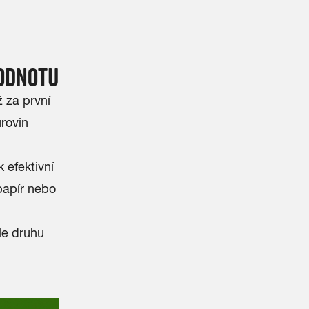
HODNOTU
ž za první
rovin
 efektivní
papír nebo
le druhu