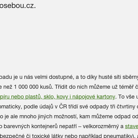
osebou.cz.
padu je u nás velmi dostupné, a to díky husté síti sběr
íce než 1 000 000 kusů. Třídit do nich můžeme už téměř čt
píru nebo plastů, sklo, kovy i nápojové kartony
. To vše 
maticky, podle údajů v ČR třídí své odpady tři čtvrtiny 
o je ale mnoho jiných možností, kam můžeme odpad odl
o barevných kontejnerů nepatří – velkorozměrný a
stav
ebezpečné či toxické látky nebo například pneumatiky), a