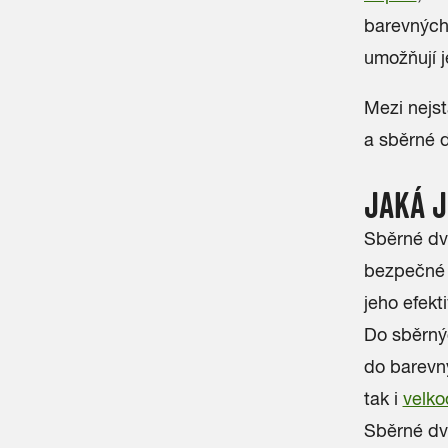
barevných
umožňují je
Mezi nejst
a sběrné d
JAKÁ J
Sběrné dvo
bezpečné u
jeho efekt
Do sběrnýc
do barevný
tak i
velk
Sběrné dv