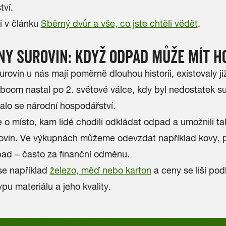
tví.
i v článku
Sběrný dvůr a vše, co jste chtěli vědět
.
Y SUROVIN: KDYŽ ODPAD MŮŽE MÍT 
rovin u nás mají poměrně dlouhou historii, existovaly ji
 boom nastal po 2. světové válce, kdy byl nedostatek su
alo se národní hospodářství.
 o místo, kam lidé chodili odkládat odpad a umožnili tak
urovin. Ve výkupnách můžeme odevzdat například kovy, 
pad – často za finanční odměnu.
se například
železo, měď nebo karton
a ceny se liší pod
pu materiálu a jeho kvality.