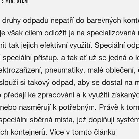
 – 5 MIN. ČTENÍ
 druhy odpadu nepatří do barevných konte
 je však cílem odložit je na specializovaná
t tak jejich efektivní využití. Speciální o
í speciální přístup, a tak ať už se jedná o l
ektrozařízení, pneumatiky, malé oblečení, 
aslouží si takový odpad, aby se dostal na m
 předají ke zpracování a k využití získaný
 nebo nasměrují k potřebným. Právě k tom
speciální sběrná místa, jež doplňují systé
ch kontejnerů. Více v tomto článku