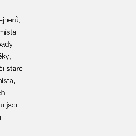
jnerů,
 místa
dpady
éky,
či staré
ísta,
ch
u jsou
m