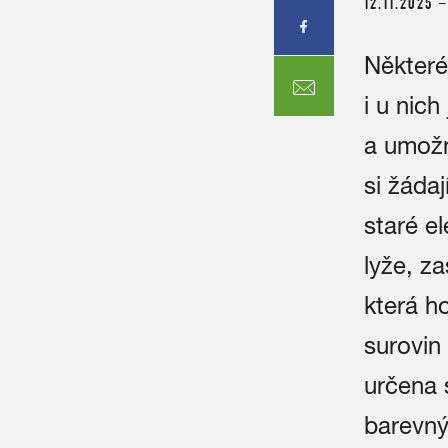
12.11.2025
Některé
i u nich
a umožni
si žádaj
staré el
lyže, z
která ho
surovin
určena 
barevný