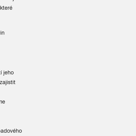
které
in
í jeho
ajistit
íme
dpadového