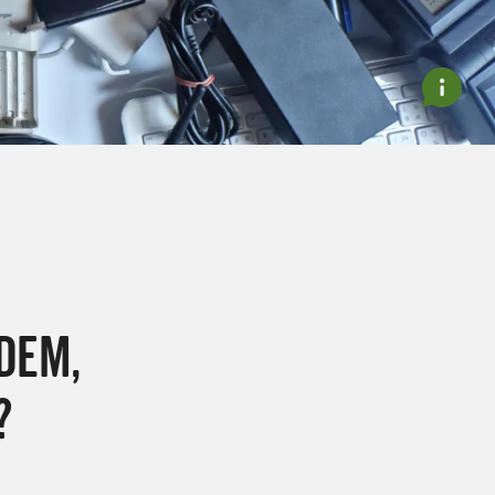
DEM,
?