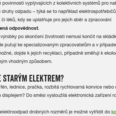
 povinností vyplývajících z kolektivních systémů pro na
 druhy odpadu – týká se to například elektrospotřebičů
či léků, kdy se uplatňuje pro jejich sběr a zpracování
řená odpovědnost
.
výrobky po skončení životnosti nemusí končit na sklád
e putují ke specializovaným zpracovatelům a v případe
možné, dojde k jejich recyklaci, případně směřují k ekol
 jiným vhodným způsobem.
E STARÝM ELEKTREM?
fén, lednice, pračka, rozbitá rychlovarná konvice nebo 
 displejem? Do směsi vysloužilá elektronická zařízení 
 elektroodpad drobných rozměrů je možné vytřídit do
ko