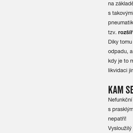
na základě
s takovými
pneumatik 
rozší
tzv.
Díky tomu 
odpadu, al
kdy je to 
likvidaci
KAM S
Nefunkční 
s prasklým
nepatří!
Vysloužilý