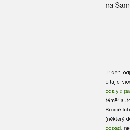
na Sam
Třídění od
čítající v
obaly z pa
téměř auto
Kromě toh
(některý d
odpad
, n