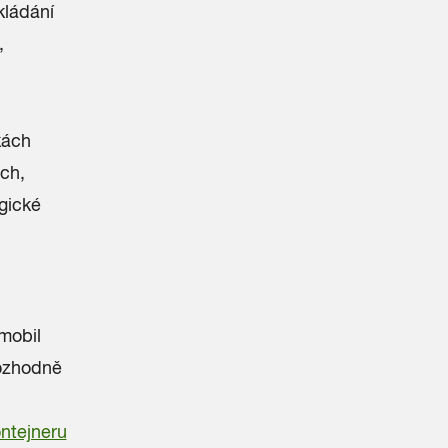
kládání
,
kách
ch,
ogické
mobil
rozhodně
ntejneru