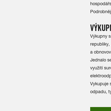
hospodářs
Podrobněj
VÝKUPN
Výkupny su
republiky,
a obnovov
Jednalo se
využití s
elektrood
Vykupuje 
odpadu, ty