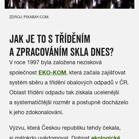
ZDROJ: PIXABAY.COM.
JAK JE TO S TŘÍDĚNÍM
A ZPRACOVÁNÍM SKLA DNES?
V roce 1997 byla založena nezisková
EKO-KOM
společnost
, která začala zajišťovat
systém sběru a třídění obalových odpadů v ČR.
Oblast třídění odpadu tak získala ucelenější
a systematičtější rozměr a postupně docházelo
k jeho zdokonalování.
Výzvu, která Českou republiku tehdy čekala,
ekologické
si málokdo uvědomoval. Dohnat