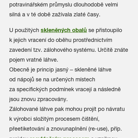
potravinářském průmyslu dlouhodobě velmi
silná a v té době zažívala zlaté časy.
skleněných obalů
U použitých
se přistoupilo
k jejich vracení do oběhu prostřednictvím
zavedení tzv. zálohového systému. Určitě znáte
pojem vratné láhve.
Obecně je princip jasný – skleněné láhve
od nápojů se na určených místech
za specifických podmínek vracejí a následně
jsou znovu zpracovány.
Zálohované láhve pak mohou projít po návratu
k výrobci složitým procesem čištění,
přeetiketování a znovunaplnění (re-use), příp.