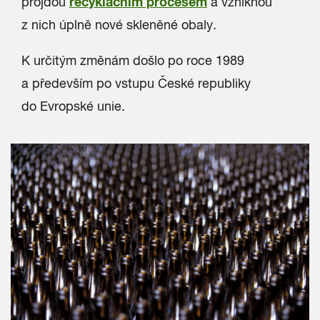
recyklačním procesem
projdou
a vzniknou
z nich úplně nové skleněné obaly.
K určitým změnám došlo po roce 1989
a především po vstupu České republiky
do Evropské unie.