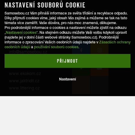
NASTAVENÍ SOUBORŮ COOKIE
Trasy
Samosebou.cz Vám přináší informace ze světa třídění a recyklace odpadu.
Díky přijmutí cookies víme, jaký obsah Vás zajímá a můžeme se tak na tato
témata více zaměřit. Vaše důvěra, pro nás moc znamená, děkujeme.
Pro podrobnější informace o cookies a nastavení můžete zjistit na odkazu
REDAKCE
SLEDUJTE NÁS
„
Nastavení cookies
“. Na stejném odkazu můžete Vaši volbu kdykoli upravit
(najdete jej v dolní části webové stránky Samosebou.cz). Podrobnější
informace o zpracování Vašich osobních údajů najdete v
Zásadách ochrany
Informace pro veřejnost:
osobních údajů
a
používání souborů cookies
.
info@samosebou.cz
Informace pro média
PŘIJMOUT
www.ekokom.cz
Nastavení
www.jaktridit.cz
www.littering.cz
© 2026
Samosebou.cz
.
Ochrana osobních údajů
Všechna práva vyhrazena.
Nastavení cookies
Created by Havas