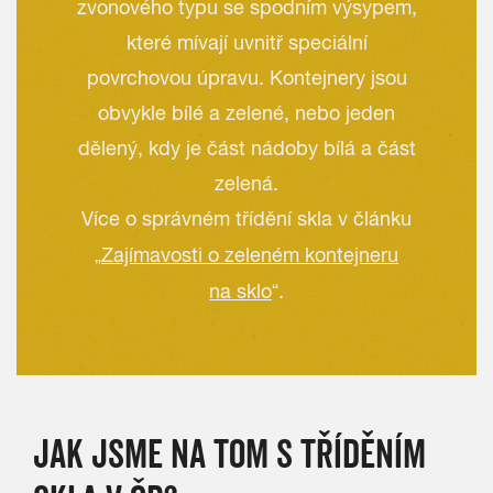
zvonového typu se spodním výsypem,
které mívají uvnitř speciální
povrchovou úpravu. Kontejnery jsou
obvykle bílé a zelené, nebo jeden
dělený, kdy je část nádoby bílá a část
zelená.
Více o správném třídění skla v článku
„
Zajímavosti o zeleném kontejneru
na sklo
“.
JAK JSME NA TOM S TŘÍDĚNÍM