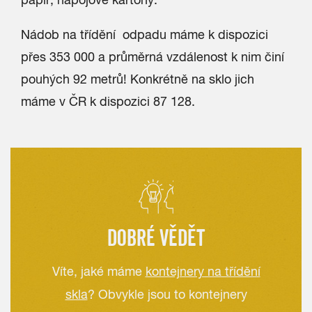
Nádob na třídění odpadu máme k dispozici
přes 353 000 a průměrná vzdálenost k nim činí
pouhých 92 metrů! Konkrétně na sklo jich
máme v ČR k dispozici 87 128.
DOBRÉ VĚDĚT
Víte, jaké máme
kontejnery na třídění
skla
? Obvykle jsou to kontejnery