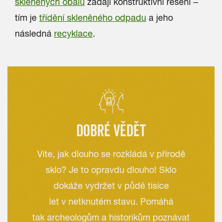
skleněných obalů
žádají konstruktivní řešení –
tím je
třídění skleněného odpadu
a jeho
následná
recyklace
.
DOBRÉ VĚDĚT
Víte, jak dlouho se rozkládá v přírodě
sklo? Je to opravdu dlouho! Sklo
dokáže vydržet v půdě tisíce
let v netknutém stavu. Pomáhá
tak archeologům a historikům poznávat