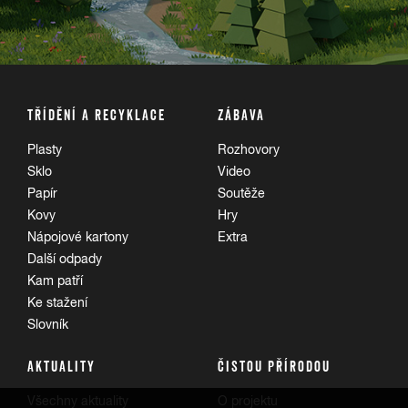
TŘÍDĚNÍ A RECYKLACE
ZÁBAVA
Plasty
Rozhovory
Sklo
Video
Papír
Soutěže
Kovy
Hry
Nápojové kartony
Extra
Další odpady
Kam patří
Ke stažení
Slovník
AKTUALITY
ČISTOU PŘÍRODOU
Všechny aktuality
O projektu