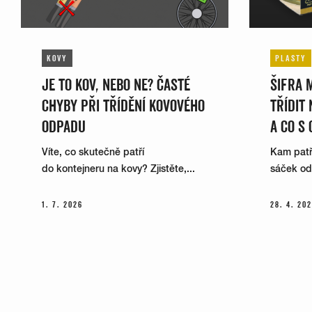
KOVY
PLASTY
JE TO KOV, NEBO NE? ČASTÉ
ŠIFRA 
CHYBY PŘI TŘÍDĚNÍ KOVOVÉHO
TŘÍDIT
ODPADU
A CO S 
Víte, co skutečně patří
Kam patří
do kontejneru na kovy? Zjistěte,...
sáček od k
1. 7. 2026
28. 4. 20