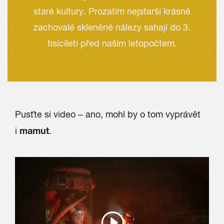
staré kultury. Prozatím nejstarší krásně
zachovalé skleněné nálezy sahají do 3.
tisíciletí před naším letopočtem.
Pusťte si video – ano, mohl by o tom vyprávět
mamut
i
.