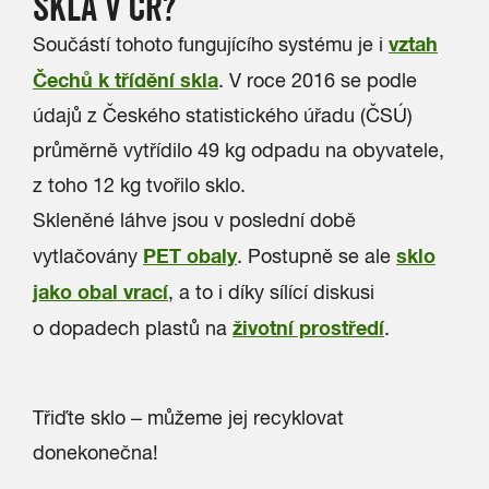
SKLA V ČR?
vztah
Součástí tohoto fungujícího systému je i
Čechů k třídění skla
. V roce 2016 se podle
údajů z Českého statistického úřadu (ČSÚ)
průměrně vytřídilo 49 kg odpadu na obyvatele,
z toho 12 kg tvořilo sklo.
Skleněné láhve jsou v poslední době
PET obaly
sklo
vytlačovány
. Postupně se ale
jako obal vrací
, a to i díky sílící diskusi
životní prostředí
o dopadech plastů na
.
Třiďte sklo – můžeme jej recyklovat
donekonečna!